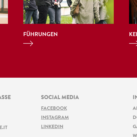
FÜHRUNGEN
KE
ASSE
SOCIAL MEDIA
I
FACEBOOK
A
INSTAGRAM
D
LINKEDIN
G
.IT
W