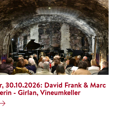
r, 30.10.2026:
David Frank & Marc
erin - Girlan, Vineumkeller