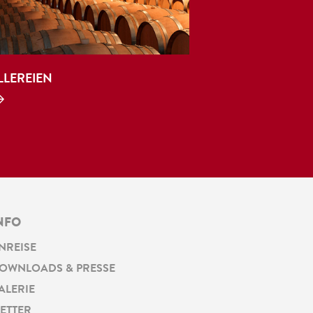
LLEREIEN
NFO
NREISE
OWNLOADS & PRESSE
ALERIE
ETTER