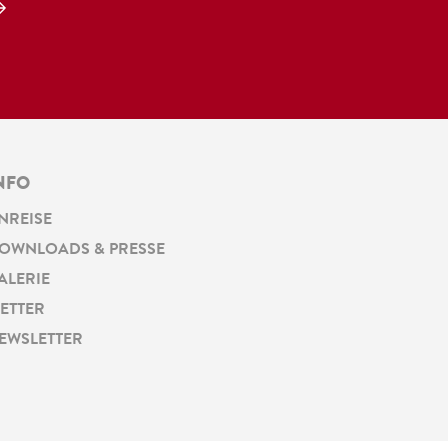
NFO
NREISE
OWNLOADS & PRESSE
ALERIE
ETTER
EWSLETTER