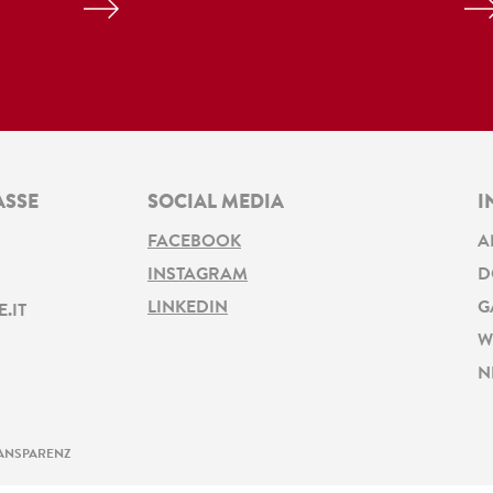
ASSE
SOCIAL MEDIA
I
FACEBOOK
A
INSTAGRAM
D
LINKEDIN
G
.IT
W
N
ANSPARENZ