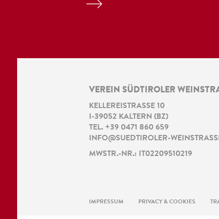
VEREIN SÜDTIROLER WEINSTR
KELLEREISTRASSE 10
I
-
39052
KALTERN
(
BZ
)
TEL.
+39 0471 860 659
INFO@SUEDTIROLER-WEINSTRASSE
MWSTR.-NR.: IT02209510219
IMPRESSUM
PRIVACY & COOKIES
TR