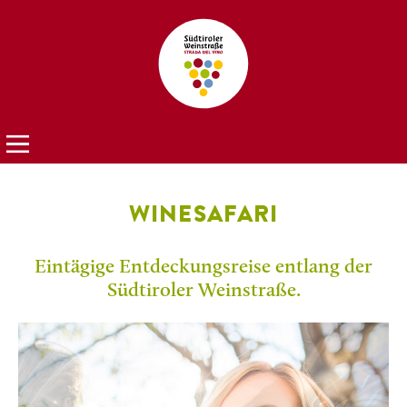
WINESAFARI
Eintägige Entdeckungsreise entlang der
Südtiroler Weinstraße.