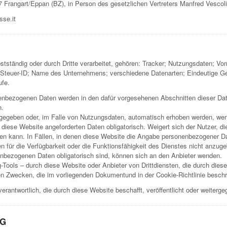
057 Frangart/Eppan (BZ), in Person des gesetzlichen Vertreters Manfred Vescoli
sse.it
stständig oder durch Dritte verarbeitet, gehören: Tracker; Nutzungsdaten;
dt; Steuer-ID; Name des Unternehmens; verschiedene Datenarten; Eindeutige 
ufe.
onenbezogenen Daten werden in den dafür vorgesehenen Abschnitten dieser Dat
n.
gegeben oder, im Falle von Nutzungsdaten, automatisch erhoben werden, wen
h diese Website angeforderten Daten obligatorisch. Weigert sich der Nutzer, 
en kann. In Fällen, in denen diese Website die Angabe personenbezogener Date
n für die Verfügbarkeit oder die Funktionsfähigkeit des Dienstes nicht anzug
enbezogenen Daten obligatorisch sind, können sich an den Anbieter wenden.
-Tools – durch diese Website oder Anbieter von Drittdiensten, die durch die
en Zwecken, die im vorliegenden Dokumentund in der Cookie-Richtlinie beschr
verantwortlich, die durch diese Website beschafft, veröffentlicht oder weiterg
NG