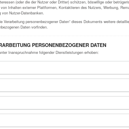
eressen (oder die der Nutzer oder Dritter) schützen, böswillige oder betrüge
von Inhalten externer Plattformen, Kontaktieren des Nutzers, Werbung, Rema
g von Nutzer-Datenbanken.
ie Verarbeitung personenbezogener Daten” dieses Dokuments weitere detailli
enbezogenen Daten vorfinden.
ERARBEITUNG PERSONENBEZOGENER DATEN
ter Inanspruchnahme folgender Dienstleistungen erhoben: