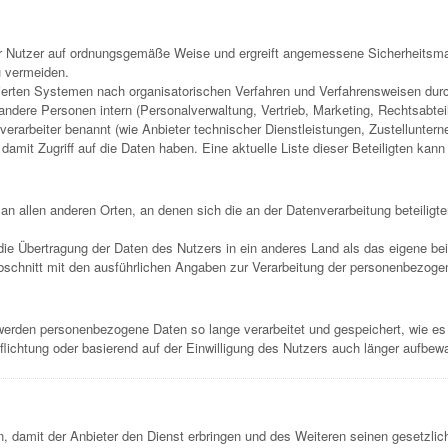
er Nutzer auf ordnungsgemäße Weise und ergreift angemessene Sicherheitsm
u vermeiden.
sierten Systemen nach organisatorischen Verfahren und Verfahrensweisen durc
andere Personen intern (Personalverwaltung, Vertrieb, Marketing, Rechtsabte
gsverarbeiter benannt (wie Anbieter technischer Dienstleistungen, Zustellunte
mit Zugriff auf die Daten haben. Eine aktuelle Liste dieser Beteiligten kann
n allen anderen Orten, an denen sich die an der Datenverarbeitung beteiligten
ie Übertragung der Daten des Nutzers in ein anderes Land als das eigene bei
Abschnitt mit den ausführlichen Angaben zur Verarbeitung der personenbezoge
 werden personenbezogene Daten so lange verarbeitet und gespeichert, wie es
pflichtung oder basierend auf der Einwilligung des Nutzers auch länger aufbew
 damit der Anbieter den Dienst erbringen und des Weiteren seinen gesetzli