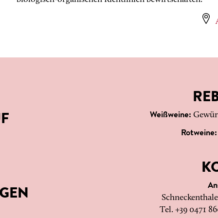
biologisch-organischen Richtlinien bewirtschaften.
RE
Weißweine:
Gewürz
F
Rotweine
K
An
NGEN
Schneckenthale
Tel. +39 0471 86