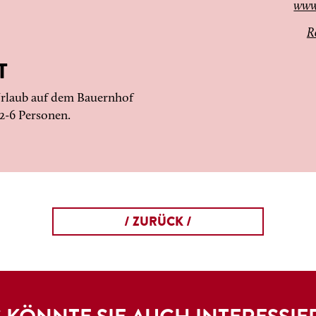
www
R
T
Urlaub auf dem Bauernhof
2-6 Personen.
/ ZURÜCK /