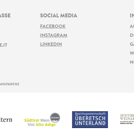
ASSE
SOCIAL MEDIA
I
FACEBOOK
A
INSTAGRAM
D
LINKEDIN
G
.IT
W
N
ANSPARENZ