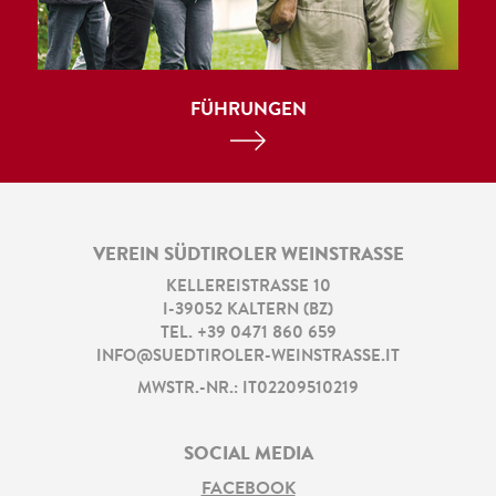
FÜHRUNGEN
VEREIN SÜDTIROLER WEINSTRASSE
KELLEREISTRASSE 10
I
-
39052
KALTERN
(
BZ
)
TEL.
+39 0471 860 659
INFO@SUEDTIROLER-WEINSTRASSE.IT
MWSTR.-NR.: IT02209510219
SOCIAL MEDIA
FACEBOOK