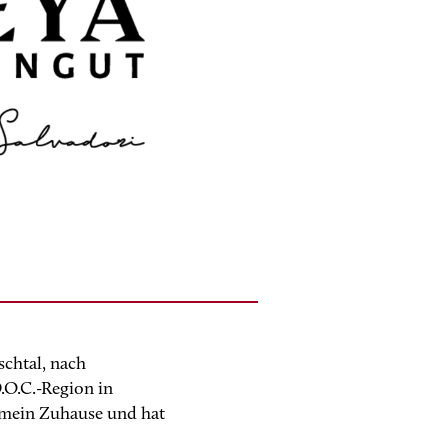
chtal, nach
.O.C.-Region in
t mein Zuhause und hat