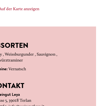
Auf der Karte anzeigen
BSORTEN
 , Weissburgunder , Sauvignon ,
ürztraminer
eine:
Vernatsch
ONTAKT
eingut Leya
se 5, 39018 Terlan