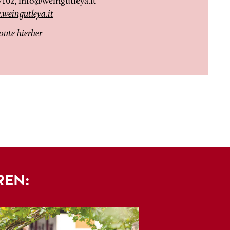
7162,
info@weingutleya.it
weingutleya.it
oute hierher
REN: