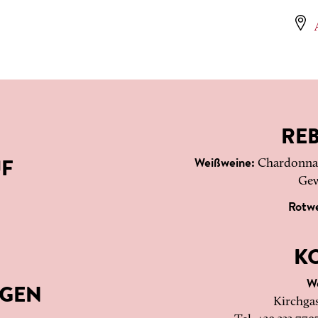
RE
Weißweine:
Chardonnay
F
Gew
Rotw
K
W
NGEN
Kirchgas