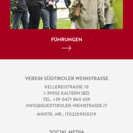
FÜHRUNGEN
VEREIN SÜDTIROLER WEINSTRASSE
KELLEREISTRASSE 10
I
-
39052
KALTERN
(
BZ
)
TEL.
+39 0471 860 659
INFO@SUEDTIROLER-WEINSTRASSE.IT
MWSTR.-NR.: IT02209510219
SOCIAL MEDIA