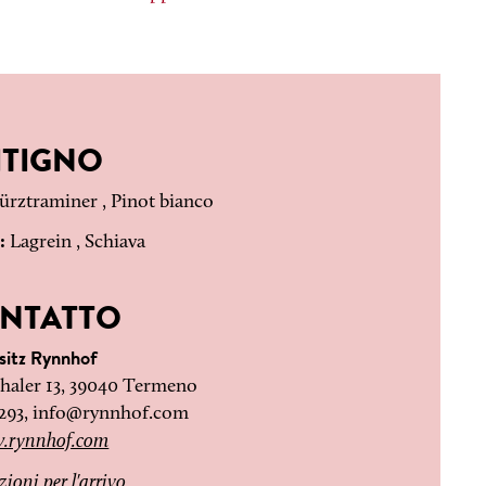
ITIGNO
rztraminer , Pinot bianco
i:
Lagrein , Schiava
NTATTO
sitz Rynnhof
haler 13, 39040 Termeno
293,
info@rynnhof.com
.rynnhof.com
zioni per l'arrivo