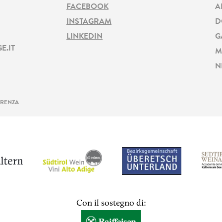
FACEBOOK
A
INSTAGRAM
D
LINKEDIN
G
E.IT
M
N
ARENZA
Con il sostegno di: