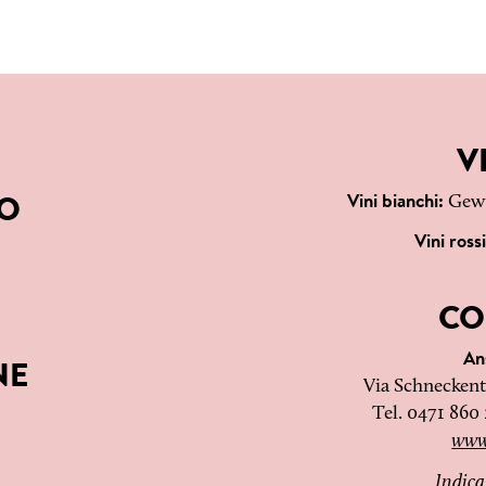
V
Vini bianchi:
Gewü
NO
Vini ross
CO
An
NE
Via Schneckent
Tel. 0471 860 
www
Indica