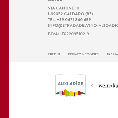
ADIGE
VIA CANTINE 10
I
-
39052
CALDARO
(
BZ
)
TEL.
+39 0471 860 659
INFO@STRADADELVINO-ALTOADIG
P.IVA: IT02209510219
CREDITI
PRIVACY & COOKIES
TRASP
<