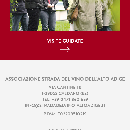
VISITE GUIDATE
ASSOCIAZIONE STRADA DEL VINO DELL'ALTO ADIGE
VIA CANTINE 10
I
-
39052
CALDARO
(
BZ
)
TEL.
+39 0471 860 659
INFO@STRADADELVINO-ALTOADIGE.IT
P.IVA: IT02209510219