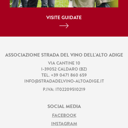
VISITE GUIDATE
ASSOCIAZIONE STRADA DEL VINO DELL'ALTO ADIGE
VIA CANTINE 10
I
-
39052
CALDARO
(
BZ
)
TEL.
+39 0471 860 659
INFO@STRADADELVINO-ALTOADIGE.IT
P.IVA: IT02209510219
SOCIAL MEDIA
FACEBOOK
INSTAGRAM