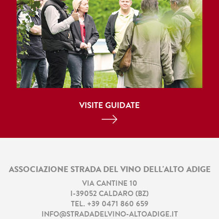
VISITE GUIDATE
ASSOCIAZIONE STRADA DEL VINO DELL'ALTO ADIGE
VIA CANTINE 10
I
-
39052
CALDARO
(
BZ
)
TEL.
+39 0471 860 659
INFO@STRADADELVINO-ALTOADIGE.IT