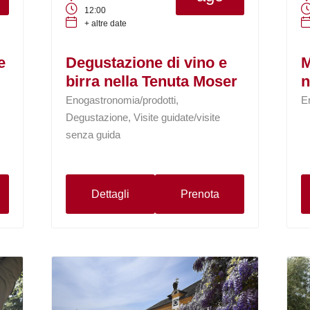
12:00
+ altre date
e
Degustazione di vino e
M
birra nella Tenuta Moser
n
Enogastronomia/prodotti,
E
Degustazione, Visite guidate/visite
senza guida
Dettagli
Prenota