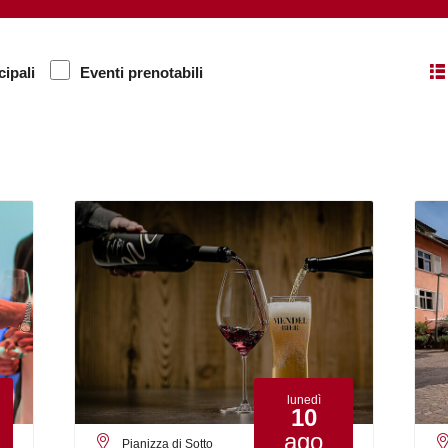
cipali
Eventi prenotabili
lunedì
10
ago
Pianizza di Sotto