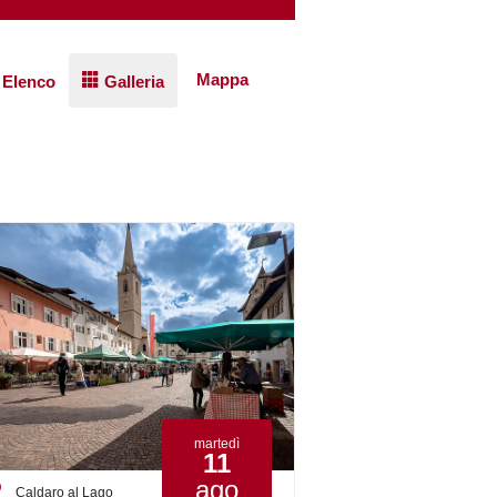
Mappa
Elenco
Galleria
martedì
11
ago
Caldaro al Lago