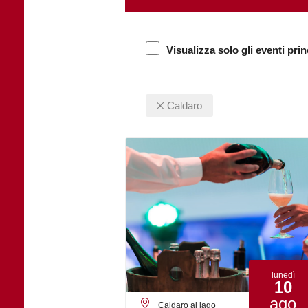
Visualizza solo gli eventi prin
Caldaro
lunedì
10
ago
Caldaro al lago