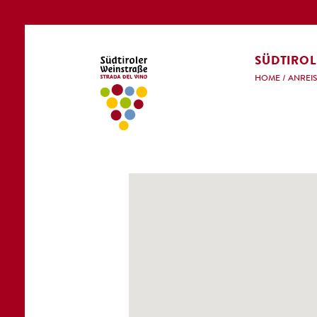
SÜDTIROL
HOME
/
ANREI