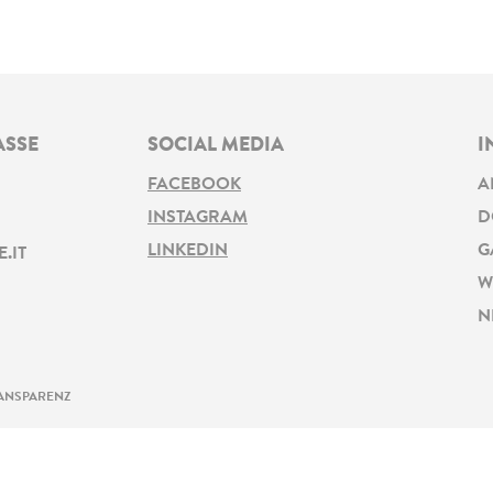
ASSE
SOCIAL MEDIA
I
FACEBOOK
A
INSTAGRAM
D
LINKEDIN
G
.IT
W
N
ANSPARENZ